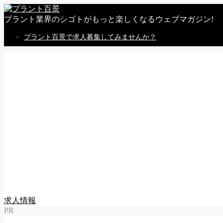
プラント業界のシゴトがもっと楽しくなるウェブマガジン!
プラント百景で求人募集してみませんか？
MENU
トップページ
私感
調査
企業
体験
就活
動画
告知
求人情報
求人掲載のごあんない
Follow Me
求人情報
PR