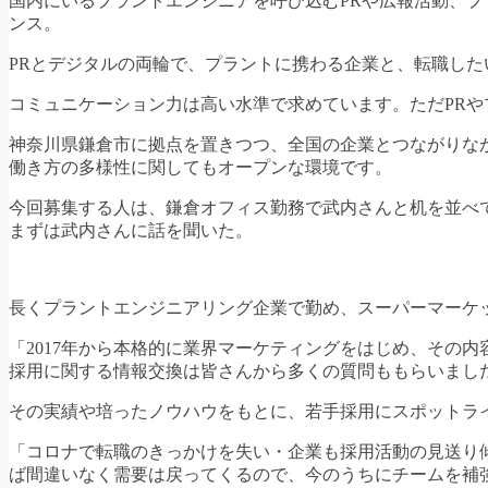
国内にいるプラントエンジニアを呼び込むPRや広報活動、
ンス。
PRとデジタルの両輪で、プラントに携わる企業と、転職した
コミュニケーション力は高い水準で求めています。ただPR
神奈川県鎌倉市に拠点を置きつつ、全国の企業とつながりな
働き方の多様性に関してもオープンな環境です。
今回募集する人は、鎌倉オフィス勤務で武内さんと机を並べ
まずは武内さんに話を聞いた。
長くプラントエンジニアリング企業で勤め、スーパーマーケ
「2017年から本格的に業界マーケティングをはじめ、その
採用に関する情報交換は皆さんから多くの質問ももらいまし
その実績や培ったノウハウをもとに、若手採用にスポットラ
「コロナで転職のきっかけを失い・企業も採用活動の見送り
ば間違いなく需要は戻ってくるので、今のうちにチームを補