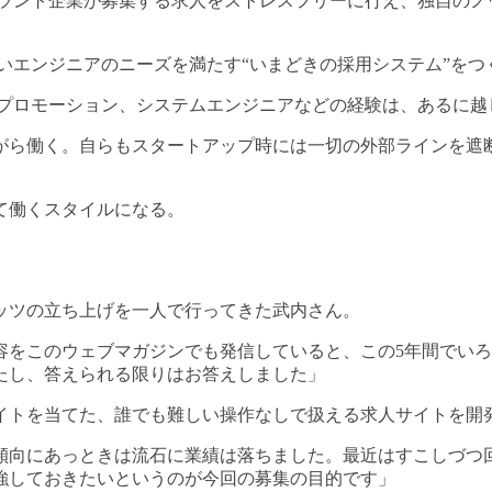
プラント企業が募集する求人をストレスフリーに行え、独自のノ
いエンジニアのニーズを満たす“いまどきの採用システム”をつ
やプロモーション、システムエンジニアなどの経験は、あるに越
がら働く。自らもスタートアップ時には一切の外部ラインを遮
て働くスタイルになる。
ッツの立ち上げを一人で行ってきた武内さん。
内容をこのウェブマガジンでも発信していると、この5年間でい
たし、答えられる限りはお答えしました」
イトを当てた、誰でも難しい操作なしで扱える求人サイトを開
傾向にあっときは流石に業績は落ちました。最近はすこしづつ
強しておきたいというのが今回の募集の目的です」