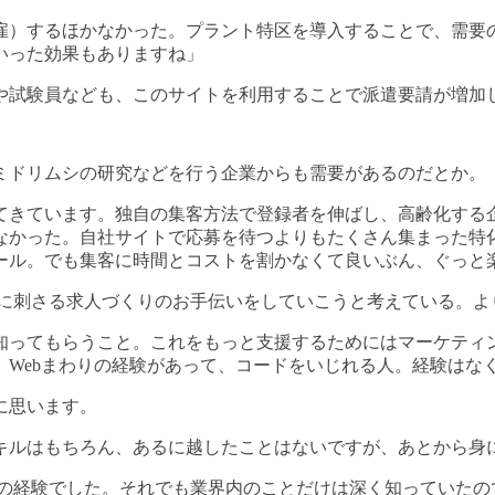
雇）するほかなかった。プラント特区を導入することで、需要
いった効果もありますね」
や試験員なども、このサイトを利用することで派遣要請が増加
ミドリムシの研究などを行う企業からも需要があるのだとか。
ってきています。独自の集客方法で登録者を伸ばし、高齢化す
なかった。自社サイトで応募を待つよりもたくさん集まった特
ール。でも集客に時間とコストを割かなくて良いぶん、ぐっと
者に刺さる求人づくりのお手伝いをしていこうと考えている。よ
知ってもらうこと。これをもっと支援するためにはマーケティン
。Webまわりの経験があって、コードをいじれる人。経験はな
に思います。
キルはもちろん、あるに越したことはないですが、あとから身
の経験でした。それでも業界内のことだけは深く知っていたの