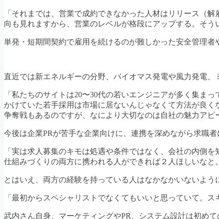
「それまでは、営業で成約できなかった人材はリリース（解
向も見れますから、営業のレベルが格段にアップする。そう
単発・短期間契約で雇用を続けるのが難しかった安全管理者
直近では新エネルギーの分野、バイオマス発電や風力発電、
「私たちのサイトは20〜30代の若いエンジニアが多く集ま
かけていた若手採用は市場に居ないんじゃなくて方法が良く
争奪戦もあるのですが、なにより大切なのは自社の魅力アピ
今後は企業PRが苦手な企業向けに、連携を深めながら求職
「実は求人募集のキモは処遇や条件ではなく、会社の内側を
仕組みづくりの両方に携われる人ができれば２人ほしいなと
とはいえ、両方の経験を持っている人はなかなかいないよう
「最初からスペシャリストでなくてもいいと思っていて。ス
武内さん自身、マーケティングやPR、システム設計は初めて