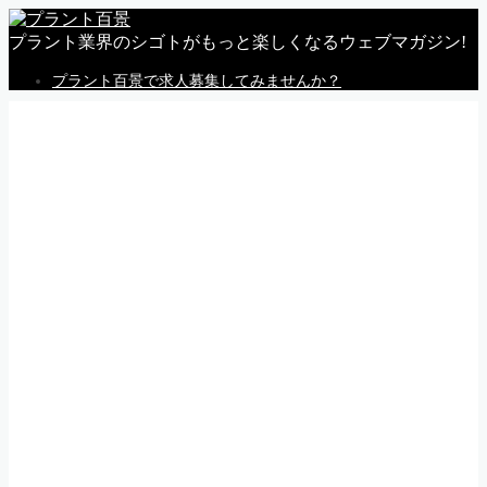
プラント業界のシゴトがもっと楽しくなるウェブマガジン!
プラント百景で求人募集してみませんか？
MENU
トップページ
私感
調査
企業
体験
就活
動画
告知
求人情報
求人掲載のごあんない
Follow Me