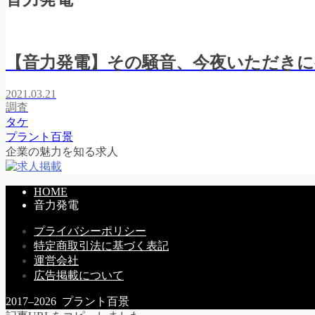
【音力発電】その騒音、今夜いただきに
2021.03.21
調査
タケ
プラント百景
企業の魅力を知る求人
HOME
音力発電
プライバシーポリシー
特定商取引法に基づく表記
運営会社
広告掲載について
2017–2026 プラント百景