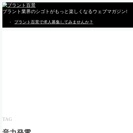
プラント業界のシゴトがもっと楽しくなるウェブマガジン!
プラント百景で求人募集してみませんか？
MENU
トップページ
私感
調査
企業
体験
就活
動画
告知
求人情報
求人掲載のごあんない
Follow Me
TAG
音力発電