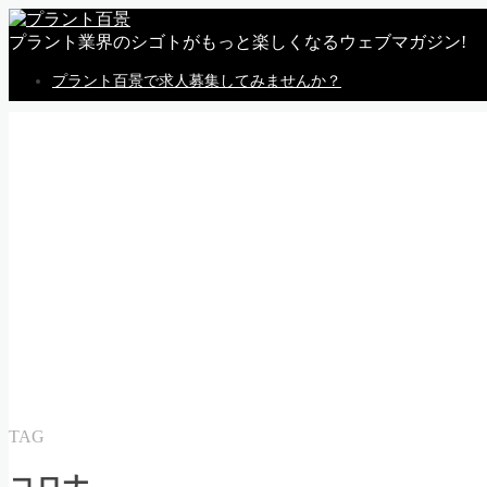
プラント業界のシゴトがもっと楽しくなるウェブマガジン!
プラント百景で求人募集してみませんか？
MENU
トップページ
私感
調査
企業
体験
就活
動画
告知
求人情報
求人掲載のごあんない
Follow Me
TAG
コロナ