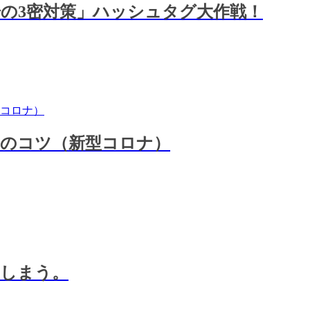
現場の3密対策」ハッシュタグ大作戦！
９のコツ（新型コロナ）
てしまう。