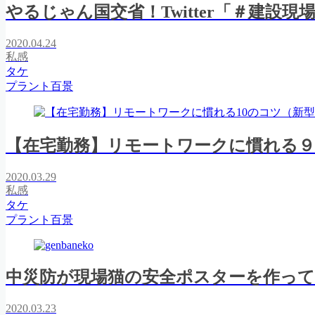
やるじゃん国交省！Twitter「＃建設
2020.04.24
私感
タケ
プラント百景
【在宅勤務】リモートワークに慣れる
2020.03.29
私感
タケ
プラント百景
中災防が現場猫の安全ポスターを作っ
2020.03.23