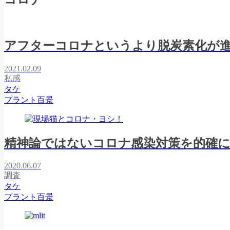
アフターコロナというより脱炭素化が進む
2021.02.09
私感
タケ
プラント百景
精神論ではないコロナ感染対策を的確に
2020.06.07
調査
タケ
プラント百景