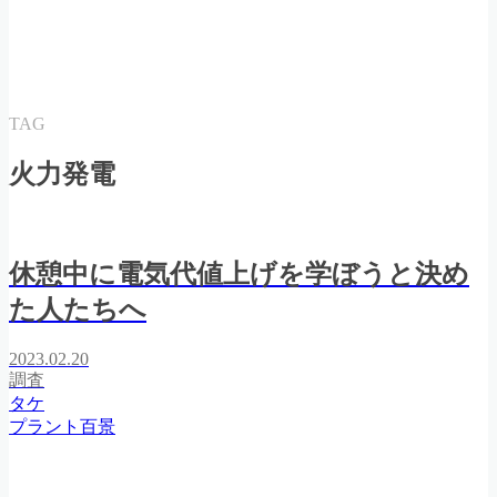
TAG
火力発電
休憩中に電気代値上げを学ぼうと決め
た人たちへ
2023.02.20
調査
タケ
プラント百景