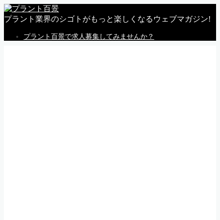
プラント業界のシゴトがもっと楽しくなるウェブマガジン!
プラント百景で求人募集してみませんか？
MENU
トップページ
私感
調査
企業
体験
就活
動画
告知
求人情報
求人掲載のごあんない
Follow Me