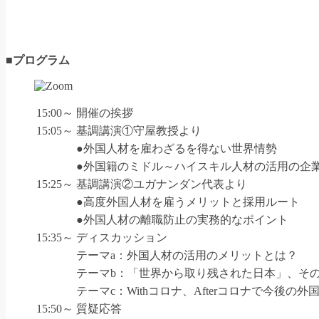
■プログラム
15:00～
開催の挨拶
15:05～
基調講演①守屋教授より
●外国人材を雇わざるを得ない世界情勢
●外国籍のミドル～ハイスキル人材の活用の企
15:25～
基調講演②ユガナンダン代表より
●高度外国人材を雇うメリットと採用ルート
●外国人材の離職防止の実務的なポイント
15:35～
ディスカッション
テーマa：外国人材の活用のメリットとは？
テーマb：「世界から取り残された日本」、そ
テーマc：Withコロナ、Afterコロナで今後の
15:50～
質疑応答