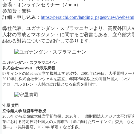
会場：オンラインセミナー（Zoom）
参加費：無料
詳細・申し込み：
https://peraichi.com/landing_pages/view/webse
弊社代表、ユガナンダン・スブラマニヤンより、高度外国人
人材の育成とマネジメントに関するご著書もある、立命館大
組める対策についてご紹介して参ります。
ユガナンダン・スブラマニヤン
株式会社SunWell 代表取締役
97年インドのMadras大学で機械工学専攻後、2001年に来日。大手電機
2010年に株式会社サンウェルを設立。年間250名以上の高度外国人エンジ
グローバルタレント人材の架け橋となる企業を目指す。
守屋 貴司
立命館大学 経営学部教授
2006年から立命館大経営学部教授。2020年、一般財団法人アジア太平
業における特定技能外国人の大都市圏回避に向けたワーキング」委員、な
箋―』（晃洋書店、2020年 単著 ）など多数。