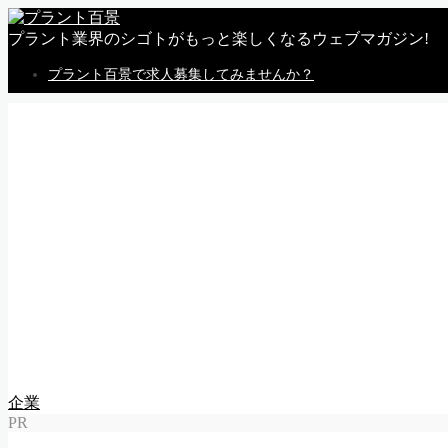
プラント業界のシゴトがもっと楽しくなるウェブマガジン!
プラント百景で求人募集してみませんか？
MENU
トップページ
私感
調査
企業
体験
就活
動画
告知
求人情報
求人掲載のごあんない
Follow Me
企業
PR