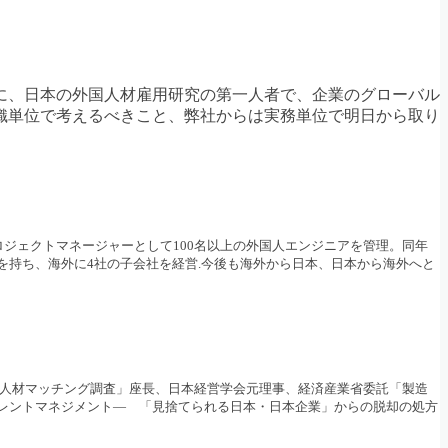
に、日本の外国人材雇用研究の第一人者で、企業のグローバル
織単位で考えるべきこと、弊社からは実務単位で明日から取り
でプロジェクトマネージャーとして100名以上の外国人エンジニアを管理。同年
社を持ち、海外に4社の子会社を経営.今後も海外から日本、日本から海外へと
外国人材マッチング調査」座長、日本経営学会元理事、経済産業省委託「製造
レントマネジメント― 「見捨てられる日本・日本企業」からの脱却の処方