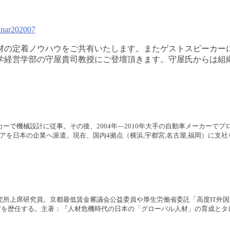
minar202007
材の定着ノウハウをご共有いたします。またゲストスピーカー
学経営学部の守屋貴司教授にご登壇頂きます。守屋氏からは組
メーカーで機械設計に従事。その後、2004年―2010年大手の自動車メーカー
ニアを日本の企業へ派遣。現在、国内4拠点（横浜,宇都宮,名古屋,福岡）に支
洋研究所上席研究員。京都最低賃金審議会公益委員や厚生労働省委託「高度IT
どを歴任する。主著：『人材危機時代の日本の「グローバル人材」の育成とタ