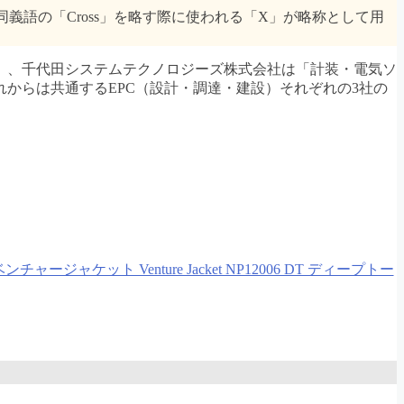
同義語の「Cross」を略す際に使われる「X」が略称として用
」、千代田システムテクノロジーズ株式会社は「計装・電気ソ
からは共通するEPC（設計・調達・建設）それぞれの3社の
ャージャケット Venture Jacket NP12006 DT ディープトー