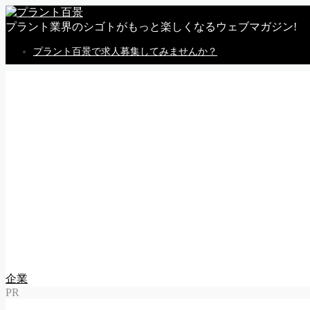
プラント業界のシゴトがもっと楽しくなるウェブマガジン!
プラント百景で求人募集してみませんか？
MENU
トップページ
私感
調査
企業
体験
就活
動画
告知
求人情報
求人掲載のごあんない
Follow Me
企業
PR