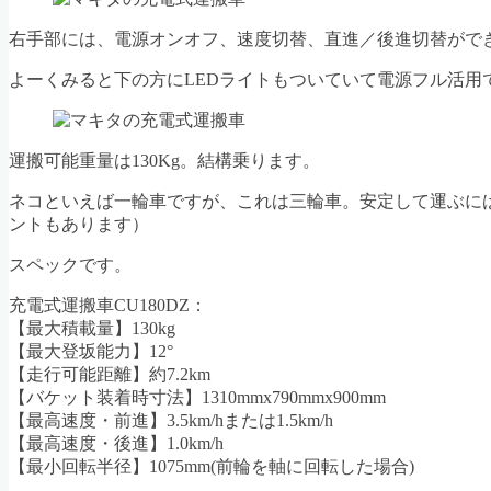
右手部には、電源オンオフ、速度切替、直進／後進切替がで
よーくみると下の方にLEDライトもついていて電源フル活用
運搬可能重量は130Kg。結構乗ります。
ネコといえば一輪車ですが、これは三輪車。安定して運ぶに
ントもあります）
スペックです。
充電式運搬車CU180DZ：
【最大積載量】130kg
【最大登坂能力】12°
【走行可能距離】約7.2km
【バケット装着時寸法】1310mmx790mmx900mm
【最高速度・前進】3.5km/hまたは1.5km/h
【最高速度・後進】1.0km/h
【最小回転半径】1075mm(前輪を軸に回転した場合)