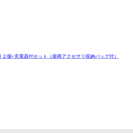
ッテリ２個+充電器付セット（柴商アクセサリ収納バッグ付）