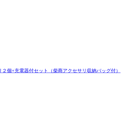
ッテリ２個+充電器付セット（柴商アクセサリ収納バッグ付）