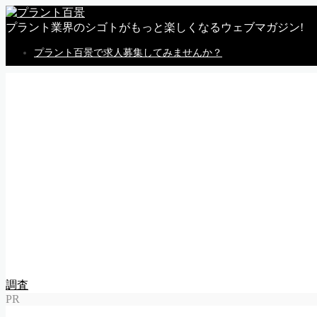
プラント業界のシゴトがもっと楽しくなるウェブマガジン!
プラント百景で求人募集してみませんか？
MENU
トップページ
私感
調査
企業
体験
就活
動画
告知
求人情報
求人掲載のごあんない
Follow Me
調査
PR