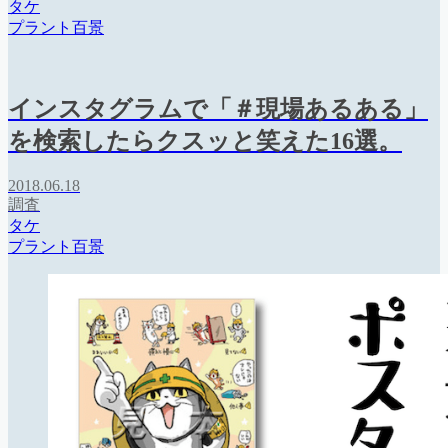
タケ
プラント百景
インスタグラムで「＃現場あるある」
を検索したらクスッと笑えた16選。
2018.06.18
調査
タケ
プラント百景