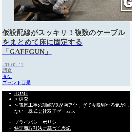
仮設配線がスッキリ！複数のケーブル
をまとめて床に固定する
「GAFFGUN」
2019.02.17
調査
タケ
プラント百景
HOME
＞
調査
＞
電気工事の訓練VRが胸アツすぎて今晩寝れる気がし
ない｜株式会社双子ゲームス
プライバシーポリシー
特定商取引法に基づく表記