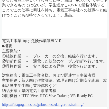
業できるものではないが、学生達がこのVRで業務体験する
ことでこの仕事に興味を持ち、電気工事会社への就職へと結
びつくことも期待できるでしょう。最高。
電気工事業 向け 危険作業訓練ＶＲ
■概要
主要機能：
①結線作業 － ブレーカーの交換、結線を行います。
②切断作業 － 通電した状態のケーブル切断を行います。
③昇柱作業 － 安全帯による昇柱、検電を行います。
対象顧客：電気工事業者様、および関連する事業者様
主要用途：新人向け作業訓練、管理者向け定期安全訓練、就
職活動中学生向け業務体験など
納品実績：県内電気工事業者様
利用機器：HTC Vive, HTC Vive Trakcer, VR Ready PC
https://futagogames.co.jp/business/dangeroustraining/