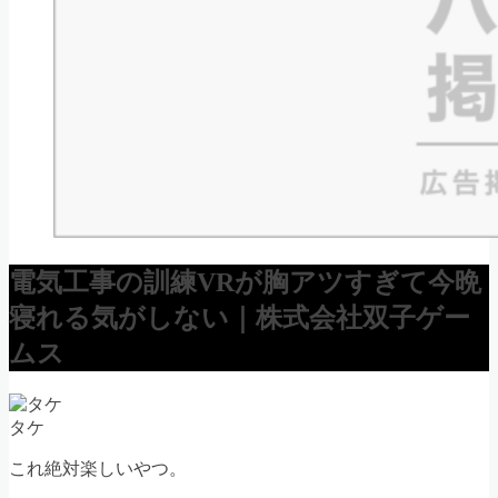
電気工事の訓練VRが胸アツすぎて今晩
寝れる気がしない｜株式会社双子ゲー
ムス
タケ
これ絶対楽しいやつ。