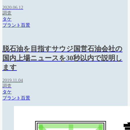
2020.06.12
調査
タケ
プラント百景
脱石油を目指すサウジ国営石油会社の
国内上場ニュースを30秒以内で説明し
ます
2019.11.04
調査
タケ
プラント百景