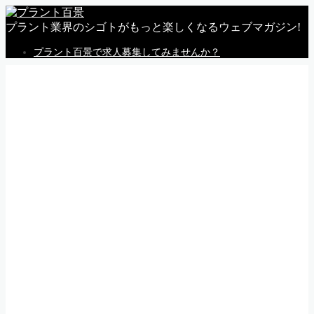
プラント業界のシゴトがもっと楽しくなるウェブマガジン!
プラント百景で求人募集してみませんか？
MENU
トップページ
私感
調査
企業
体験
就活
動画
告知
求人情報
求人掲載のごあんない
Follow Me