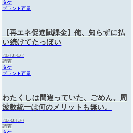
タケ
プラント百景
【再エネ促進賦課金】俺、知らずに払
い続けてたっぽい
2021.03.22
調査
タケ
プラント百景
わたくしは間違っていた、ごめん。周
波数統一は何のメリットも無い。
2023.01.30
調査
タケ