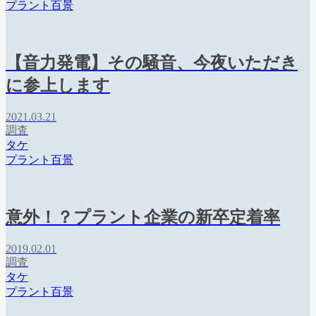
プラント百景
【音力発電】その騒音、今夜いただき
に参上します
2021.03.21
調査
タケ
プラント百景
意外！？プラント企業の新卒定着率
2019.02.01
調査
タケ
プラント百景