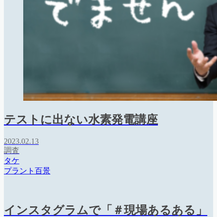
テストに出ない水素発電講座
2023.02.13
調査
タケ
プラント百景
インスタグラムで「＃現場あるある」