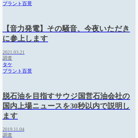
プラント百景
【音力発電】その騒音、今夜いただき
に参上します
2021.03.21
調査
タケ
プラント百景
脱石油を目指すサウジ国営石油会社の
国内上場ニュースを30秒以内で説明し
ます
2019.11.04
調査