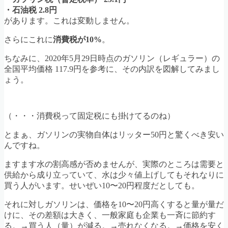
・石油税 2.8円
があります。これは変動しません。
さらにこれに
消費税が10%
。
ちなみに、2020年5月29日時点のガソリン（レギュラー）の
全国平均価格 117.9円を参考に、その内訳を図解してみまし
ょう。
（・・・消費税って固定税にも掛けてるのね）
とまぁ、ガソリンの実物自体はリッター50円と驚くべき安い
んですね。
ますます水の割高感が否めませんが、実際のところは需要と
供給から成り立っていて、水は少々値上げしてもそれなりに
買う人がいます。せいぜい10〜20円程度だとしても。
それに対しガソリンは、価格を10〜20円高くすると量が量だ
けに、その差額は大きく、一般家庭も企業も一斉に節約す
る。→買う人（量）が減る。→売れなくなる。→価格を安く