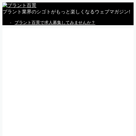
プラント業界のシゴトがもっと楽しくなるウェブマガジン!
プラント百景で求人募集してみませんか？
MENU
トップページ
私感
調査
企業
体験
就活
動画
告知
求人情報
求人掲載のごあんない
Follow Me