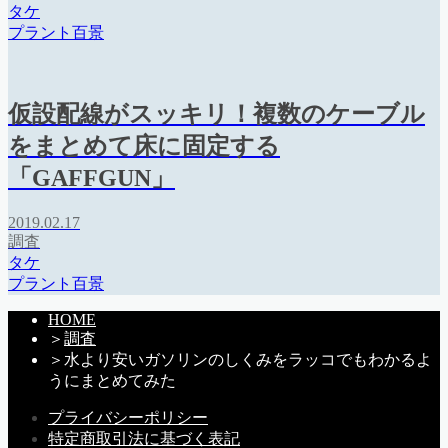
タケ
プラント百景
仮設配線がスッキリ！複数のケーブル
をまとめて床に固定する
「GAFFGUN」
2019.02.17
調査
タケ
プラント百景
HOME
＞
調査
＞
水より安いガソリンのしくみをラッコでもわかるよ
うにまとめてみた
プライバシーポリシー
特定商取引法に基づく表記