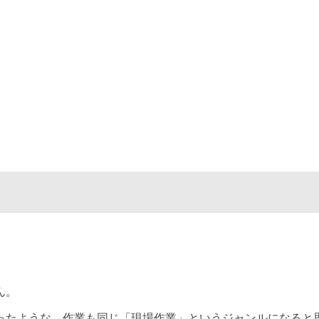
い
ん。
ったような、作業も同じ「現場作業」というジャンルになると