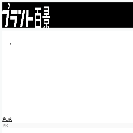
プラント業界のシゴトがもっと楽しくなるウェブマガジン!
プラント百景で求人募集してみませんか？
MENU
トップページ
私感
調査
企業
体験
就活
動画
告知
求人情報
私感
求人掲載のごあんない
PR
Follow Me