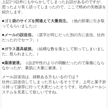
上記2つ以外にもやらかしてしまったお話があるのですが、
思ったより長く語ってしまったので、ここで軽めの失敗談を
紹介します。
■ゴミ袋のサイズを間違えて大量発注。
（他の部署に引き取
ってもらいました;;）
■
メールの誤送信。
（苗字が同じだった別の方に送信。社内
だったのでセーフ。）
■
ガラス器具破損。
（結構な数を落として割ってしまいまし
た。怒られました。）
■
薬液被液。
（ほぼ中性のよりの弱酸だったので薬傷になら
なかったが、素肌に大量に被液。）
メール誤送信は、経験ある方もいるのでは？
社外に誤送信してしまった方もいるそうです。上司と菓子折
り持って謝罪に行って大変だったそうです。社内のメールシ
ステムを見直して欲しいですね。