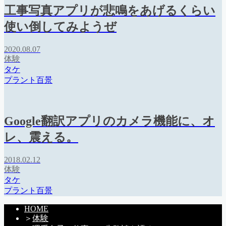
工事写真アプリが悲鳴をあげるくらい
使い倒してみようぜ
2020.08.07
体験
タケ
プラント百景
Google翻訳アプリのカメラ機能に、オ
レ、震える。
2018.02.12
体験
タケ
プラント百景
HOME
＞
体験