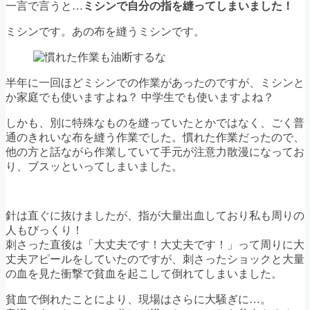
一言で言うと…
ミシンで自分の指を縫ってしまいました！
ミシンです。あの布を縫うミシンです。
半年に一回ほどミシンでの作業があったのですが、ミシンと
か家庭でも使いますよね？ 中学生でも使いますよね？
しかも、別に特殊なものを縫っていたとかではなく、ごく普
通のきれいな布を縫う作業でした。慣れた作業だったので、
他の方と話ながら作業していて手元が注意力散漫になってお
り、ブスッといってしまいました。
針は直ぐに抜けましたが、指が大量出血しており私も周りの
人もびっくり！
刺さった直後は「大丈夫です！大丈夫です！」って周りに大
丈夫アピールをしていたのですが、刺さったショックと大量
の血を見た衝撃で貧血を起こして倒れてしまいました。
貧血で倒れたことにより、現場はさらに大騒ぎに…。