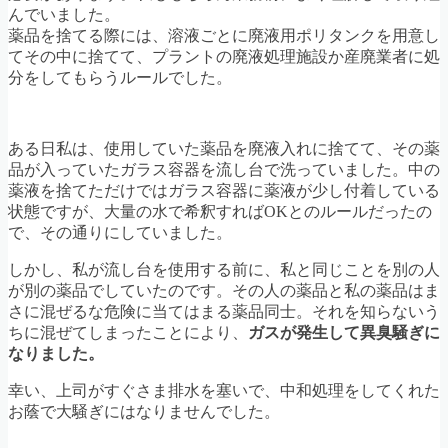
んでいました。
薬品を捨てる際には、溶液ごとに廃液用ポリタンクを用意し
てその中に捨てて、プラントの廃液処理施設か産廃業者に処
分をしてもらうルールでした。
ある日私は、使用していた薬品を廃液入れに捨てて、その薬
品が入っていたガラス容器を流し台で洗っていました。中の
薬液を捨てただけではガラス容器に薬液が少し付着している
状態ですが、大量の水で希釈すればOKとのルールだったの
で、その通りにしていました。
しかし、私が流し台を使用する前に、私と同じことを別の人
が別の薬品でしていたのです。その人の薬品と私の薬品はま
さに混ぜるな危険に当てはまる薬品同士。それを知らないう
ちに混ぜてしまったことにより、
ガスが発生して異臭騒ぎに
なりました。
幸い、上司がすぐさま排水を塞いで、中和処理をしてくれた
お蔭で大騒ぎにはなりませんでした。