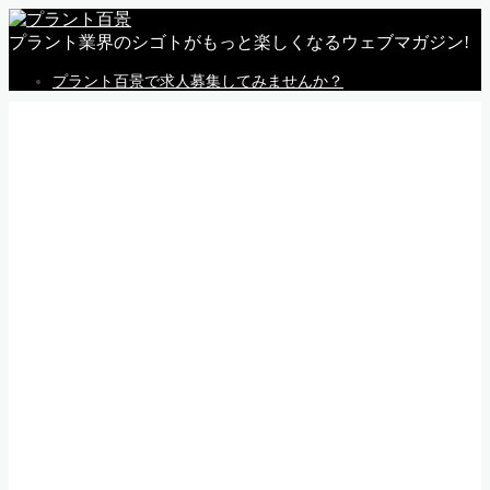
プラント業界のシゴトがもっと楽しくなるウェブマガジン!
プラント百景で求人募集してみませんか？
MENU
トップページ
私感
調査
企業
体験
就活
動画
告知
求人情報
求人掲載のごあんない
Follow Me