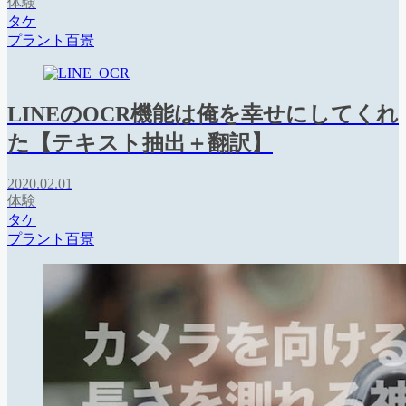
体験
タケ
プラント百景
LINEのOCR機能は俺を幸せにしてくれ
た【テキスト抽出＋翻訳】
2020.02.01
体験
タケ
プラント百景