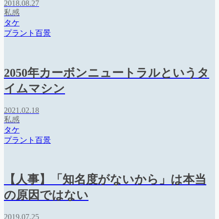
2018.08.27
私感
タケ
プラント百景
2050年カーボンニュートラルというタ
イムマシン
2021.02.18
私感
タケ
プラント百景
【人事】「知名度がないから」は本当
の原因ではない
2019.07.25