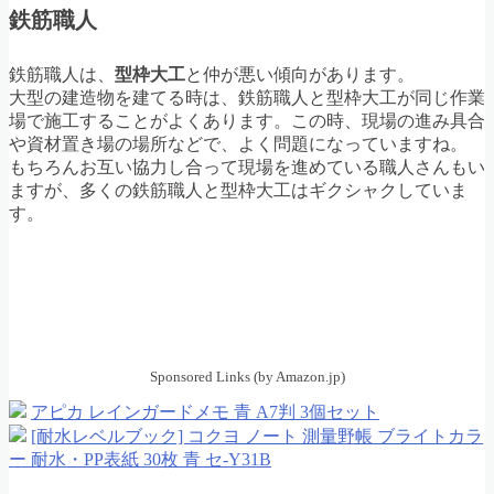
鉄筋職人
鉄筋職人は、
型枠大工
と仲が悪い傾向があります。
大型の建造物を建てる時は、鉄筋職人と型枠大工が同じ作業
場で施工することがよくあります。この時、現場の進み具合
や資材置き場の場所などで、よく問題になっていますね。
もちろんお互い協力し合って現場を進めている職人さんもい
ますが、多くの鉄筋職人と型枠大工はギクシャクしていま
す。
Sponsored Links (by Amazon.jp)
アピカ レインガードメモ 青 A7判 3個セット
[耐水レベルブック] コクヨ ノート 測量野帳 ブライトカラ
ー 耐水・PP表紙 30枚 青 セ-Y31B