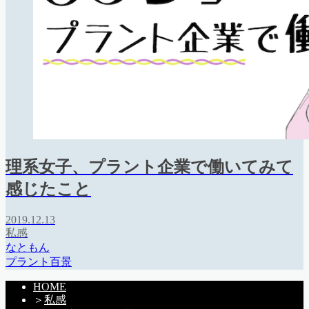
理系女子、プラント企業で働いてみて
感じたこと
2019.12.13
私感
なともん
プラント百景
HOME
＞
私感