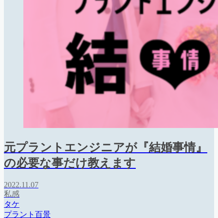
元プラントエンジニアが『結婚事情』
の必要な事だけ教えます
2022.11.07
私感
タケ
プラント百景