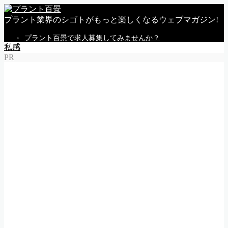
プラント業界のシゴトがもっと楽しくなるウェブマガジン!
プラント百景で求人募集してみませんか？
私感
PR
MENU
トップページ
私感
調査
企業
体験
就活
動画
告知
求人情報
求人掲載のごあんない
Follow Me