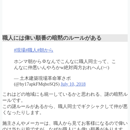
職人には偉い順番の暗黙のルールがある
#現場
#職人
#朝から
ホンマ朝から💢なんでこんなに職人同士って、こ
んなに仲悪いんやろかw絶対両方おれへん(><)
— 土木建築現場革命軍さポ
(@hy17apkFMqboSQS)
July 10, 2018
これはどの地域にも統一しているかと思われる、謎の暗黙ル
ールです。
この謎ルールがあるから、職人同士でギクシャクして仲が悪
くなったりします。
施主さんやメーカーは、職人から見てお客様になるので偉い
のは当たり前ですが、なぜか職人にも偉い順番があります。