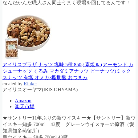
なんだかんだ職人さん同士うまく現場を回してるんです！
アイリスプラザ ナッツ 塩味 5種 850g 素焼き (アーモンド カ
シューナッツ くるみ マカダミアナッツ ピーナッツ)ミック
スナッツ 有塩 オメガ3脂肪酸 おつまみ
created by
Rinker
‎アイリスオーヤマ(IRIS OHYAMA)
Amazon
楽天市場
★サントリー11年ぶりの新ウイスキー★【サントリー】新ウ
イスキー知多 700ml 43度 グレーンウイスキーの原酒（愛
知県知多蒸留所）
新ウイスキー 知多 700ml 43度