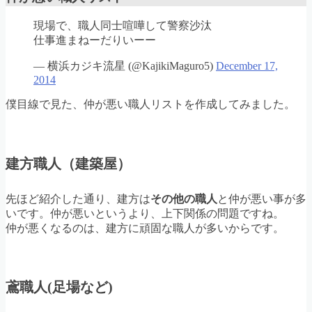
現場で、職人同士喧嘩して警察沙汰
仕事進まねーだりいーー
— 横浜カジキ流星 (@KajikiMaguro5)
December 17,
2014
僕目線で見た、仲が悪い職人リストを作成してみました。
建方職人（建築屋）
先ほど紹介した通り、建方は
その他の職人
と仲が悪い事が多
いです。仲が悪いというより、上下関係の問題ですね。
仲が悪くなるのは、建方に頑固な職人が多いからです。
鳶職人(足場など)