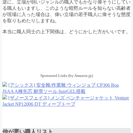
逆に、立場が弱いジャンルの職人でもかなり偉そうにしてい
る職人もいますし、このような暗黙ルールを知らない高齢者
が現場に入った場合は、偉い立場の若手職人に偉そうな態度
を取りもめたりしますね。
本当に職人同士の上下関係は、どうにかした方がいいです。
Sponsored Links (by Amazon.jp)
[アシックス] 安全靴/作業靴 ウィンジョブ CP306 Boa
JSAA A種先芯 耐滑ソール fuzeGEL搭載
[ザノースフェイス] メンズ ベンチャージャケット Venture
Jacket NP12006 DT ディープトープ
仲が悪い職人リスト