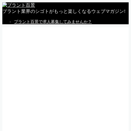
プラント業界のシゴトがもっと楽しくなるウェブマガジン!
プラント百景で求人募集してみませんか？
MENU
トップページ
私感
調査
企業
体験
就活
動画
告知
求人情報
求人掲載のごあんない
Follow Me