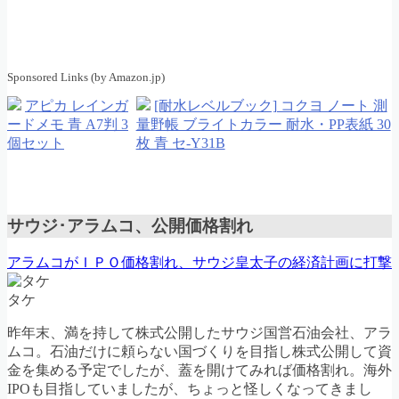
Sponsored Links (by Amazon.jp)
アピカ レインガ
[耐水レベルブック] コクヨ ノート 測
ードメモ 青 A7判 3
量野帳 ブライトカラー 耐水・PP表紙 30
個セット
枚 青 セ-Y31B
サウジ･アラムコ、公開価格割れ
アラムコがＩＰＯ価格割れ、サウジ皇太子の経済計画に打撃
タケ
昨年末、満を持して株式公開したサウジ国営石油会社、アラ
ムコ。石油だけに頼らない国づくりを目指し株式公開して資
金を集める予定でしたが、蓋を開けてみれば価格割れ。海外
IPOも目指していましたが、ちょっと怪しくなってきまし