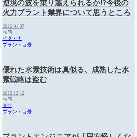
逆境の波を乗り越えられるか!?今後の
火力プラント業界について思うところ
2020.01.07
私感
イグアナ
プラント百景
優れた水素技術は真似る、成熟した水
素戦略は盗む
2022.12.12
私感
タケ
プラント百景
プラントエンジニアが「円安怪しくな