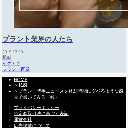
プラント業界の人たち
2019.12.20
私感
イグアナ
プラント百景
HOME
＞
私感
＞
プラント時事ニュースを休憩時間にダベるような感
覚で書いてみる（#1）
プライバシーポリシー
特定商取引法に基づく表記
運営会社
広告掲載について