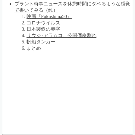
プラント時事ニュースを休憩時間にダベるような感覚
で書いてみる（#1）
映画『Fukushima50』
コロナウイルス
日本製鉄の赤字
サウジ･アラムコ、公開価格割れ
帆船タンカー
まとめ